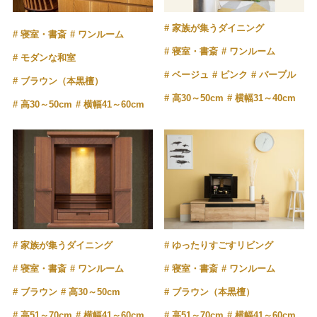
家族が集うダイニング
寝室・書斎
ワンルーム
寝室・書斎
ワンルーム
モダンな和室
ベージュ
ピンク
パープル
ブラウン（本黒檀）
高30～50cm
横幅31～40cm
高30～50cm
横幅41～60cm
家族が集うダイニング
ゆったりすごすリビング
寝室・書斎
ワンルーム
寝室・書斎
ワンルーム
ブラウン
高30～50cm
ブラウン（本黒檀）
高51～70cm
横幅41～60cm
高51～70cm
横幅41～60cm