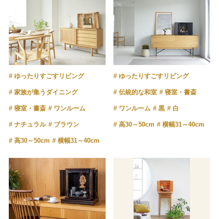
ゆったりすごすリビング
ゆったりすごすリビング
家族が集うダイニング
伝統的な和室
寝室・書斎
寝室・書斎
ワンルーム
ワンルーム
黒
白
ナチュラル
ブラウン
高30～50cm
横幅31～40cm
高30～50cm
横幅31～40cm