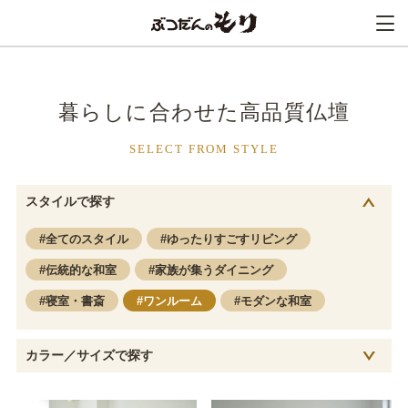
暮らしに合わせた
高品質仏壇
SELECT FROM STYLE
スタイルで探す
全てのスタイル
ゆったりすごすリビング
伝統的な和室
家族が集うダイニング
寝室・書斎
ワンルーム
モダンな和室
カラー／サイズで探す