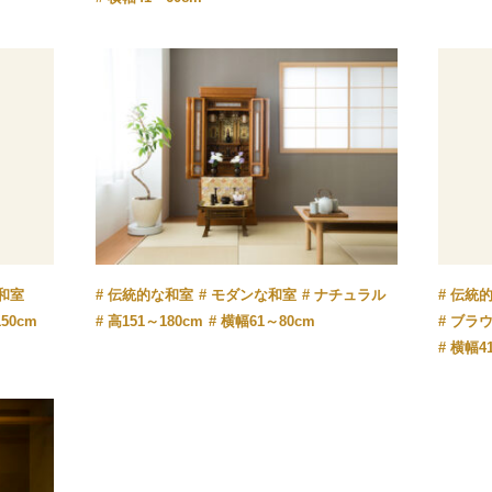
和室
伝統的な和室
モダンな和室
ナチュラル
伝統
50cm
高151～180cm
横幅61～80cm
ブラ
横幅4