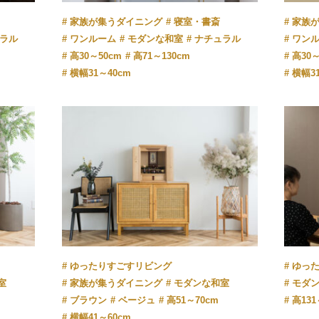
家族が集うダイニング
寝室・書斎
家族
ラル
ワンルーム
モダンな和室
ナチュラル
ワン
高30～50cm
高71～130cm
高30～
横幅31～40cm
横幅3
ゆったりすごすリビング
ゆっ
室
家族が集うダイニング
モダンな和室
モダ
m
ブラウン
ベージュ
高51～70cm
高131
横幅41～60cm