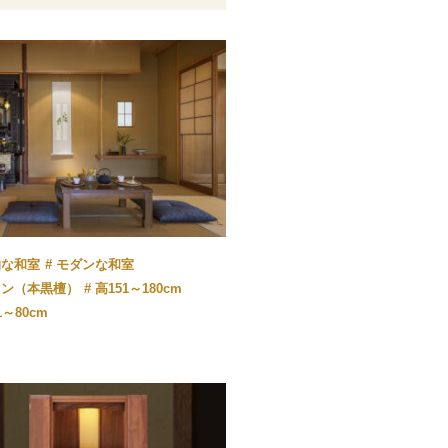
的な和室
モダンな和室
ウン（本黒檀）
高151～180cm
1～80cm