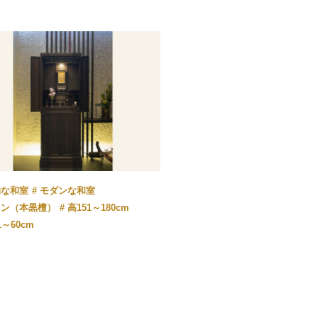
的な和室
モダンな和室
ウン（本黒檀）
高151～180cm
1～60cm