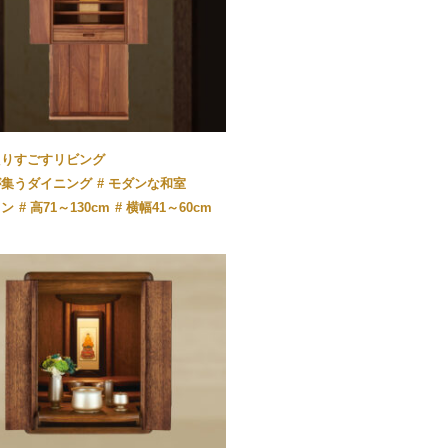
たりすごすリビング
が集うダイニング
モダンな和室
ウン
高71～130cm
横幅41～60cm