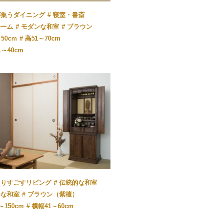
が集うダイニング
寝室・書斎
ルーム
モダンな和室
ブラウン
50cm
高51～70cm
1～40cm
たりすごすリビング
伝統的な和室
ンな和室
ブラウン（紫檀）
～150cm
横幅41～60cm