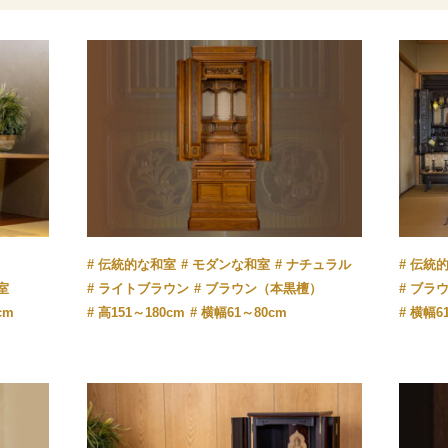
伝統的な和室
モダンな和室
ナチュラル
伝統
室
ライトブラウン
ブラウン（本黒檀）
ブラ
cm
高151～180cm
横幅61～80cm
横幅6