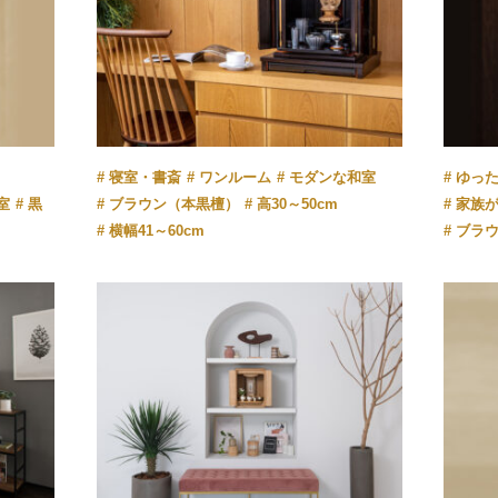
寝室・書斎
ワンルーム
モダンな和室
ゆっ
室
黒
ブラウン（本黒檀）
高30～50cm
家族
横幅41～60cm
ブラ